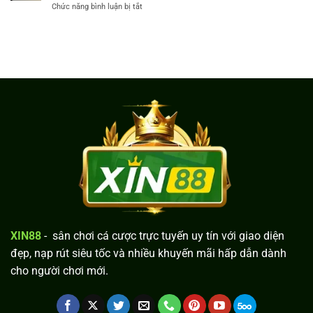
Chức năng bình luận bị tắt
ở
Các
Mọi
Tool
Phương
Thiết
Hack
Thức
Bị
Tài
Hiệu
Xỉu
Quả
XIN88
Cho
–
Khách
Ưu
Hàng
Nhược
Điểm
Tân
Binh
Nên
Biết
XIN88
- sân chơi cá cược trực tuyến uy tín với giao diện
đẹp, nạp rút siêu tốc và nhiều khuyến mãi hấp dẫn dành
cho người chơi mới.