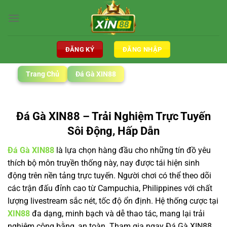
Bỏ
qua
nội
dung
ĐĂNG KÝ
ĐĂNG NHẬP
Trang Chủ
Đá Gà XIN88
Đá Gà XIN88 – Trải Nghiệm Trực Tuyến
Sôi Động, Hấp Dẫn
Đá Gà XIN88
là lựa chọn hàng đầu cho những tín đồ yêu
thích bộ môn truyền thống này, nay được tái hiện sinh
động trên nền tảng trực tuyến. Người chơi có thể theo dõi
các trận đấu đỉnh cao từ Campuchia, Philippines với chất
lượng livestream sắc nét, tốc độ ổn định. Hệ thống cược tại
XIN88
đa dạng, minh bạch và dễ thao tác, mang lại trải
nghiệm công bằng, an toàn. Tham gia ngay Đá Gà XIN88