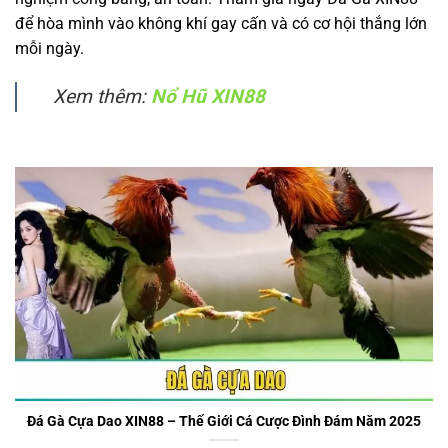
để hòa mình vào không khí gay cấn và có cơ hội thắng lớn
mỗi ngày.
Xem thêm:
Nổ Hũ XIN88
Đá Gà Cựa Dao XIN88 – Thế Giới Cá Cược Đình Đám Năm 2025