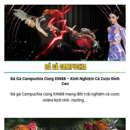
Đá Gà Campuchia Cùng XIN88 – Kinh Nghiệm Cá Cược Đỉnh
Cao
Đá gà Campuchia cùng XIN88 mang đến trải nghiệm cá cược
online kịch tính. Hướng...