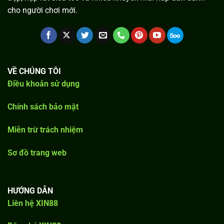
cho người chơi mới.
VỀ CHÚNG TÔI
Điều khoản sử dụng
Chính sách bảo mật
Miễn trừ trách nhiệm
Sơ đồ trang web
HƯỚNG DẪN
Liên hệ XIN88