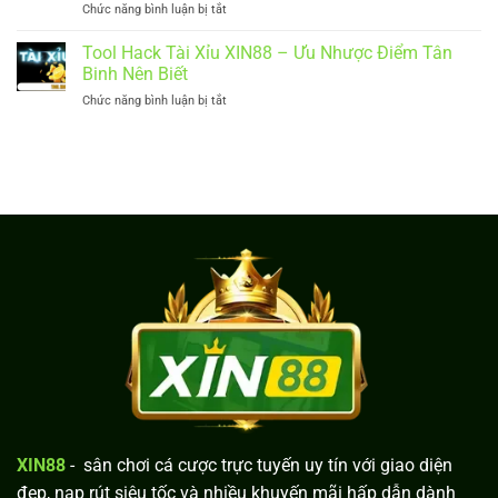
Chức năng bình luận bị tắt
ở
Thực
Người
Liên
Hiện
Chơi
Hệ
Tool Hack Tài Xỉu XIN88 – Ưu Nhược Điểm Tân
Nhanh
Cá
XIN88
Chóng
Binh Nên Biết
Cược
–
Trên
Chức năng bình luận bị tắt
ở
Các
Mọi
Tool
Phương
Thiết
Hack
Thức
Bị
Tài
Hiệu
Xỉu
Quả
XIN88
Cho
–
Khách
Ưu
Hàng
Nhược
Điểm
Tân
Binh
Nên
Biết
XIN88
- sân chơi cá cược trực tuyến uy tín với giao diện
đẹp, nạp rút siêu tốc và nhiều khuyến mãi hấp dẫn dành