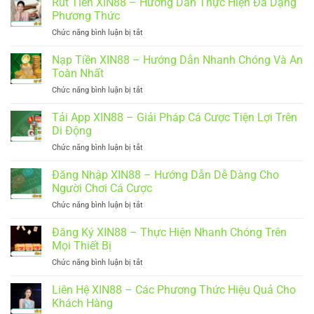
Rút Tiền XIN88 – Hướng Dẫn Thực Hiện Đa Dạng
Phương Thức
Chức năng bình luận bị tắt
ở
Rút
Tiền
Nạp Tiền XIN88 – Hướng Dẫn Nhanh Chóng Và An
XIN88
Toàn Nhất
–
Chức năng bình luận bị tắt
ở
Hướng
Nạp
Dẫn
Tiền
Tải App XIN88 – Giải Pháp Cá Cược Tiện Lợi Trên
Thực
XIN88
Hiện
Di Động
–
Đa
Chức năng bình luận bị tắt
ở
Hướng
Dạng
Tải
Dẫn
Phương
App
Đăng Nhập XIN88 – Hướng Dẫn Dễ Dàng Cho
Nhanh
Thức
XIN88
Chóng
Người Chơi Cá Cược
–
Và
Chức năng bình luận bị tắt
ở
Giải
An
Đăng
Pháp
Toàn
Nhập
Đăng Ký XIN88 – Thực Hiện Nhanh Chóng Trên
Cá
Nhất
XIN88
Cược
Mọi Thiết Bị
–
Tiện
Chức năng bình luận bị tắt
ở
Hướng
Lợi
Đăng
Dẫn
Trên
Ký
Liên Hệ XIN88 – Các Phương Thức Hiệu Quả Cho
Dễ
Di
XIN88
Dàng
Khách Hàng
Động
–
Cho