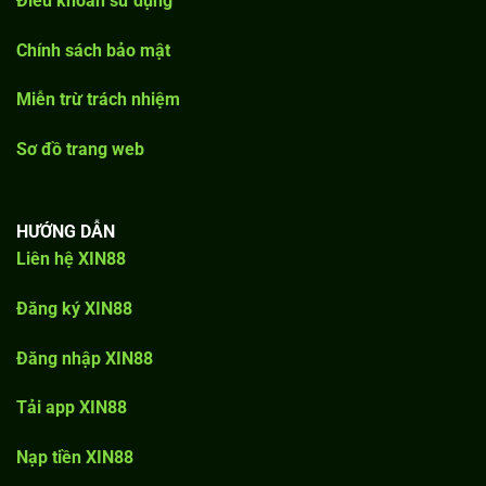
Điều khoản sử dụng
Chính sách bảo mật
Miễn trừ trách nhiệm
Sơ đồ trang web
HƯỚNG DẪN
Liên hệ XIN88
Đăng ký XIN88
Đăng nhập XIN88
Tải app XIN88
Nạp tiền XIN88