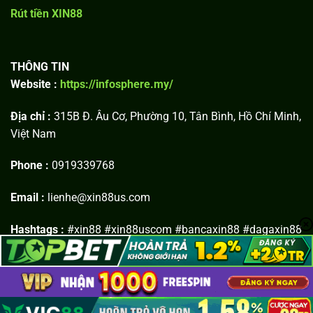
Rút tiền XIN88
THÔNG TIN
Website :
https://infosphere.my/
Địa chỉ :
315B Đ. Âu Cơ, Phường 10, Tân Bình, Hồ Chí Minh,
Việt Nam
Phone :
0919339768
Email :
lienhe@
xin88us.com
Hashtags :
#xin88 #xin88uscom #bancaxin88 #dagaxin88
#thethaoxin88 #xosoxin88